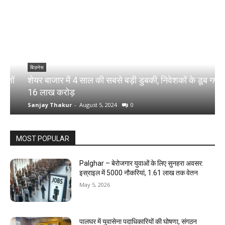
बिज़नेस
ं
शेयर बाजार में 4 साल की सबसे बड़ी डुबकी, निवेशकों के डूब गए
च
16 लाख करोड़
र
Sanjay Thakur
-
August 5, 2024
0
S
MOST POPULAR
Palghar – बेरोजगार युवाओं के लिए सुनहरा अवसर:
इस्राइल में 5000 नौकरियां, ₹1.61 लाख तक वेतन
May 5, 2026
पालघर में युवासेना पदाधिकारियों की घोषणा, संगठन