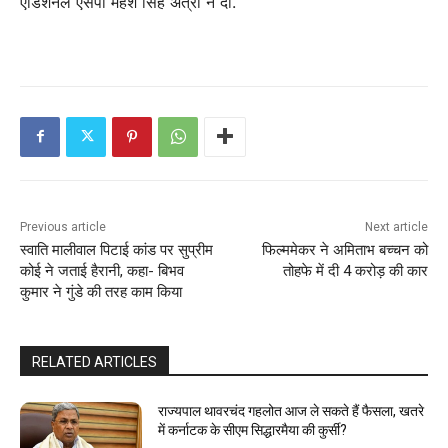
एडिशनल एसपी महेश सिंह अत्री ने दी.
C
o
n
t
i
Previous article
Next article
n
स्वाति मालीवाल पिटाई कांड पर सुप्रीम
फिल्ममेकर ने अमिताभ बच्चन को
कोई ने जताई हैरानी, कहा- बिभव
तोहफे में दी 4 करोड़ की कार
u
कुमार ने गुंडे की तरह काम किया
e
R
RELATED ARTICLES
e
राज्यपाल थावरचंद गहलोत आज ले सकते हैं फैसला, खतरे
में कर्नाटक के सीएम सिद्धारमैया की कुर्सी?
a