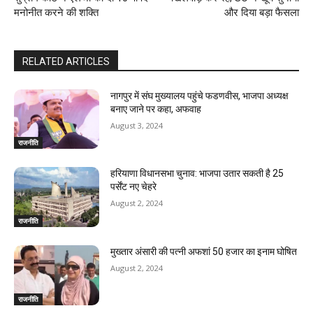
u
मनोनीत करने की शक्ति
और दिया बड़ा फैसला
e
R
RELATED ARTICLES
e
नागपुर में संघ मुख्यालय पहुंचे फडणवीस, भाजपा अध्यक्ष
बनाए जाने पर कहा, अफवाह
a
August 3, 2024
d
राजनीति
i
हरियाणा विधानसभा चुनाव: भाजपा उतार सकती है 25
पर्सेंट नए चेहरे
n
August 2, 2024
g
राजनीति
मुख्तार अंसारी की पत्नी अफशां 50 हजार का इनाम घोषित
August 2, 2024
राजनीति