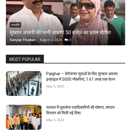
ए
प
राजनीति
मुख्तार अंसारी की पत्नी अफशां 50 हजार का इनाम घोषित
भ
Sanjay Thakur
-
August 2, 2024
0
S
MOST POPULAR
Palghar – बेरोजगार युवाओं के लिए सुनहरा अवसर:
इस्राइल में 5000 नौकरियां, ₹1.61 लाख तक वेतन
May 5, 2026
पालघर में युवासेना पदाधिकारियों की घोषणा, संगठन
विस्तार को मिली नई दिशा
May 5, 2026