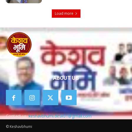
Load more
ABOUT US
Contact us:
keshavbhumi.desk01@gmail.com
© Keshavbhumi