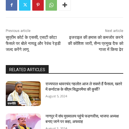
n
t
i
Previous article
Next article
n
सुप्रीम कोर्ट के एससी, एसटी कोटा
इजराइल की हमास को कमजोर करने
फैसले पर बोले नायडू और रेवंथ रेड्डी
की कोशिश जारी, सैन्य प्रमुख दैफ को
u
जल्द करेंगे लागू
गाजा में किया ढेर
e
R
RELATED ARTICLES
e
राज्यपाल थावरचंद गहलोत आज ले सकते हैं फैसला, खतरे
में कर्नाटक के सीएम सिद्धारमैया की कुर्सी?
a
August 5, 2024
d
राजनीति
i
नागपुर में संघ मुख्यालय पहुंचे फडणवीस, भाजपा अध्यक्ष
बनाए जाने पर कहा, अफवाह
n
August 3, 2024