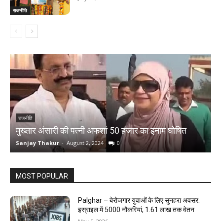
राजनीति
प
राजनीति
मुख्तार अंसारी की पत्नी अफशां 50 हजार का इनाम घोषित
भ
Sanjay Thakur
-
August 2, 2024
0
S
MOST POPULAR
Palghar – बेरोजगार युवाओं के लिए सुनहरा अवसर:
इस्राइल में 5000 नौकरियां, ₹1.61 लाख तक वेतन