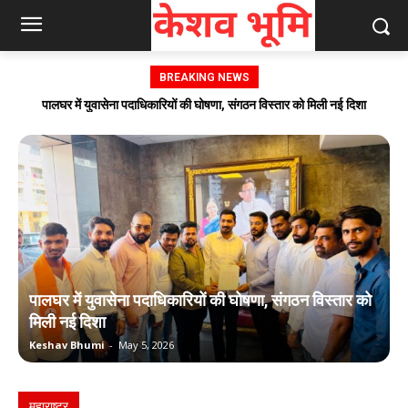
BREAKING NEWS
पालघर में 8 मई को जनता दरबार, पालकमंत्री गणेश नाईक करेंगे नागरिकों से सीधा संवाद
ल
पालघर में युवासेना पदाधिकारियों की घोषणा, संगठन विस्तार को
प
मिली नई दिशा
न
Keshav Bhumi
-
May 5, 2026
K
महाराष्ट्र