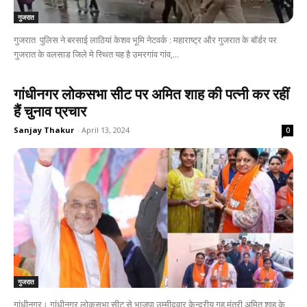
गुजरात
गुजरात पुलिस ने बरसाई लाठियां केशव भूमि नेटवर्क : महाराष्ट्र और गुजरात के बॉर्डर पर
गुजरात के वलसाड जिले मे स्थित यह है उमरगांव गांव,...
गांधीनगर लोकसभा सीट पर अमित शाह की पत्नी कर रहीं
हैं चुनाव प्रचार
Sanjay Thakur
-
April 13, 2024
0
गुजरात
गांधीनगर। गांधीनगर लोकसभा सीट से भाजपा उम्मीदवार केन्द्रीय गृह मंत्री अमित शाह के