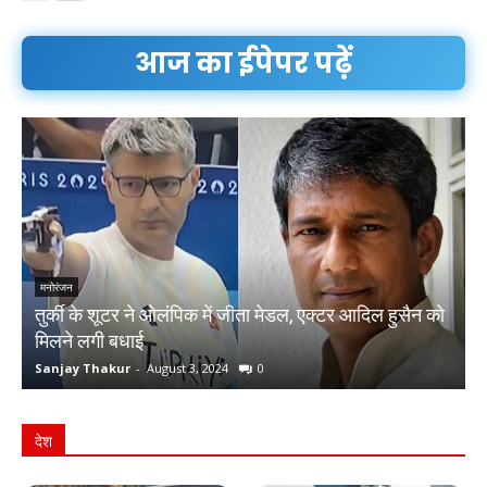
आज का ईपेपर पढ़ें
मनोरंजन
Bigg Boss OTT 3 Top 3 के टॉप-3 सदस्यों के नामों का
खुलासा
Sanjay Thakur
-
August 2, 2024
0
देश