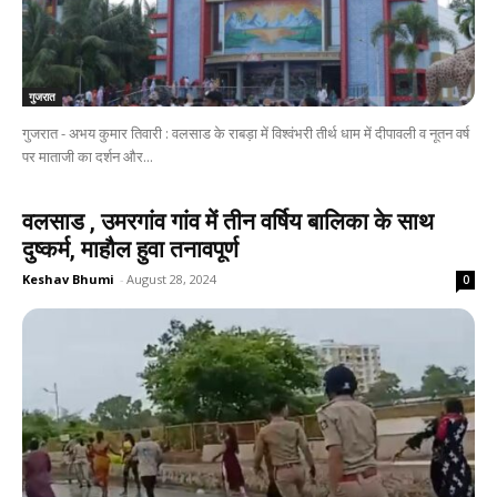
गुजरात
गुजरात - अभय कुमार तिवारी : वलसाड के राबड़ा में विश्वंभरी तीर्थ धाम में दीपावली व नूतन वर्ष
पर माताजी का दर्शन और...
वलसाड , उमरगांव गांव में तीन वर्षिय बालिका के साथ
दुष्कर्म, माहौल हुवा तनावपूर्ण
Keshav Bhumi
-
August 28, 2024
0