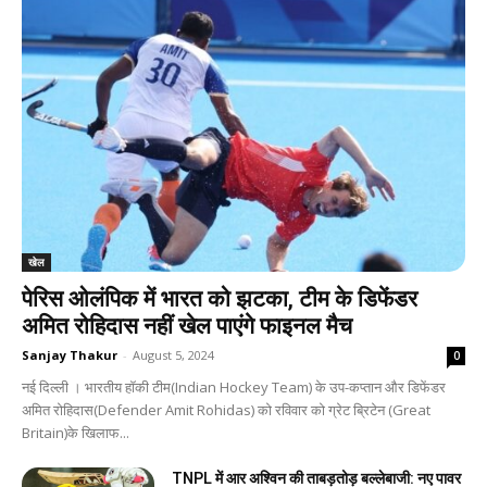
खेल
पेरिस ओलंपिक में भारत को झटका, टीम के डिफेंडर
अमित रोहिदास नहीं खेल पाएंगे फाइनल मैच
Sanjay Thakur
-
August 5, 2024
0
नई दिल्‍ली । भारतीय हॉकी टीम(Indian Hockey Team) के उप-कप्तान और डिफेंडर
अमित रोहिदास(Defender Amit Rohidas) को रविवार को ग्रेट ब्रिटेन (Great
Britain)के खिलाफ...
TNPL में आर अश्विन की ताबड़तोड़ बल्‍लेबाजी: नए पावर