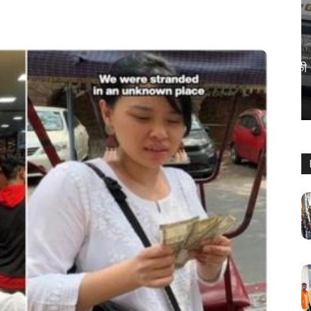
देश
पालघर में भीषण सड़क हादसा, स्कूटी सवार की
मौत
Keshav Bhumi
-
April 18, 2026
0