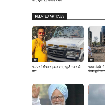
लौटाएगी 12 करोड़ रुपये
u
e
RELATED ARTICLES
R
e
a
d
i
देश
देश
n
पालघर में भीषण सड़क हादसा, स्कूटी सवार की
प्रधानमंत्री नरे
मौत
विमान दुर्घटना 
g