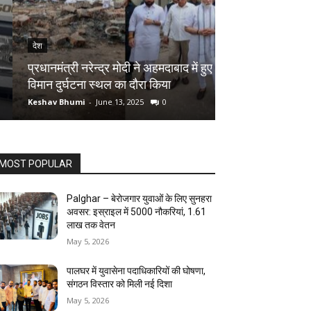
देश
देश
Palghar District
प्रधानमंत्री नरेन्द्र मोदी ने अहमदाबाद में हुए
रोपने का शुभारंभ ,
विमान दुर्घटना स्थल का दौरा किया
बदलें अपनी जिंदगी
Keshav Bhumi
-
June 13, 2025
0
Keshav Bhumi
-
Jun
MOST POPULAR
Palghar – बेरोजगार युवाओं के लिए सुनहरा
अवसर: इस्राइल में 5000 नौकरियां, ₹1.61
लाख तक वेतन
May 5, 2026
पालघर में युवासेना पदाधिकारियों की घोषणा,
संगठन विस्तार को मिली नई दिशा
May 5, 2026