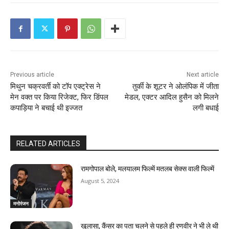
o
n
t
i
Previous article
Next article
n
मिथुन चक्रवर्ती को टॉप एक्ट्रेस ने
तुर्की के शूटर ने ओलंपिक में जीता
मेन वक्त पर किया रिजेक्ट, फिर डिंपल
मेडल, एक्टर आदिल हुसैन को मिलने
u
कपाड़िया ने बचाई थी इज्जत
लगी बधाई
e
R
RELATED ARTICLES
e
रामगोपाल बोले, मलयालम फिल्में मतलब सेक्स वाली फिल्में
a
August 5, 2024
d
मनोरंजन
i
खुलासा, कैंसर का पता चलने से पहले ही रणवीर ने भी ले थी