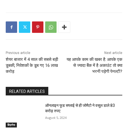
C
o
n
t
i
Previous article
Next article
n
शेयर बाजार में 4 साल की सबसे बड़ी
यह आपके काम की खबर है: आपके एक
डुबकी, निवेशकों के डूब गए 16 लाख
से ज्यादा बैंक में है अकाउंट तो क्या
u
करोड़
भरनी पड़ेगी पेनल्टी?
e
R
RELATED ARTICLES
e
ऑनलाइन फूड सप्‍लाई से ही जोमैटो ने वसूल डाले 83
करोड़ रुपए
a
August 5, 2024
d
बिज़नेस