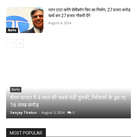
रतन टाटा करेंगे सेमीकॉन चिप का निर्माण, 27 हजार करोड़
खर्च कर 27 हजार नौकरी देंगे
August 4, 2024
बिज़नेस
बिज़नेस
शेयर बाजार में 4 साल की सबसे बड़ी डुबकी, निवेशकों के डूब गए
च
16 लाख करोड़
र
Sanjay Thakur
-
August 5, 2024
0
S
MOST POPULAR