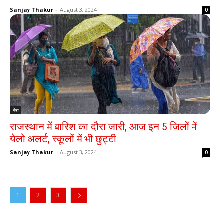
Sanjay Thakur
-
August 3, 2024
0
देश
राजस्थान में बारिश का दौरा जारी, आज इन 5 जिलों में
येलो अलर्ट, स्कूलों में भी छुट्टी
Sanjay Thakur
-
August 3, 2024
0
1
2
3