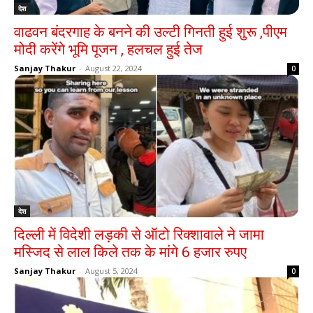
देश
वाढवन बंदरगाह के बनने की उल्टी गिनती हुई शुरू ,पीएम
मोदी करेंगे भूमि पूजन , हलचल हुई तेज
Sanjay Thakur
-
August 22, 2024
0
देश
दिल्ली में विदेशी लड़की से ऑटो रिक्शावाले ने जामा
मस्जिद से लाल किले तक के मांगे 6 हजार रुपए
Sanjay Thakur
-
August 5, 2024
0