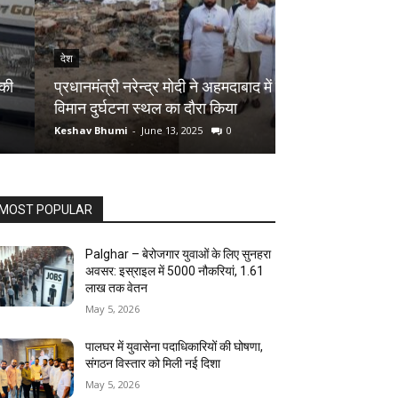
देश
देश
Palghar District
प्रधानमंत्री नरेन्द्र मोदी ने अहमदाबाद में हुए
रोपने का शुभारंभ ,
विमान दुर्घटना स्थल का दौरा किया
बदलें अपनी जिंदगी
Keshav Bhumi
-
June 13, 2025
0
Keshav Bhumi
-
Jun
MOST POPULAR
Palghar – बेरोजगार युवाओं के लिए सुनहरा
अवसर: इस्राइल में 5000 नौकरियां, ₹1.61
लाख तक वेतन
May 5, 2026
पालघर में युवासेना पदाधिकारियों की घोषणा,
संगठन विस्तार को मिली नई दिशा
May 5, 2026