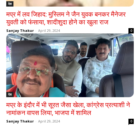
देश
मप्र में लव जिहाद: मुस्लिम ने जैन युवक बनकर मैनेजर
युवती को फंसाया, शादीशुदा होने का खुला राज
Sanjay Thakur
-
April 29, 2024
0
देश
मप्र के इंदौर में भी सूरत जैसा खेला, कांग्रेस प्रत्याशी ने
नामांकन वापस लिया, भाजपा में शामिल
Sanjay Thakur
-
April 29, 2024
0