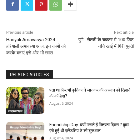
n
t
i
Previous article
Next article
n
Hariyali Amavasya 2024:
पुणे , सेल्फी के चक्कर मे 100 फिट
हरियाली अमावस्या आज, इन कामों को
नीचे खाई में गिरी युवती
u
करके बनाएं इसे और भी खास
e
R
RELATED ARTICLES
e
पता था फिर भी कृतिका ने जानकर की अरमान को रिझाने
की कोशिश?
a
August 5, 2024
d
लाइफस्टाइल
i
Friendship Day: क्‍यों मनाते हैं मित्रता दिवस ? कुछ
ऐसे हुई थी फ्रेंडशिप डे की शुरूआत
n
August 4, 2024