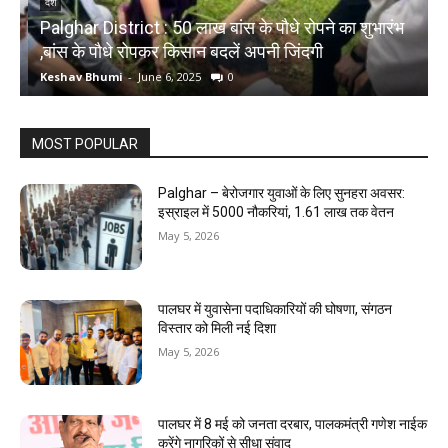
देश
Palghar District : 50 लाख बांस के पौधे रोपने का शुभारंभ
,बांस के पौधे रोपकर किसान बदलें अपनी जिंदगी
द
Keshav Bhumi
-
June 6, 2025
0
K
MOST POPULAR
Palghar – बेरोजगार युवाओं के लिए सुनहरा अवसर:
इस्राइल में 5000 नौकरियां, ₹1.61 लाख तक वेतन
May 5, 2026
पालघर में युवासेना पदाधिकारियों की घोषणा, संगठन
विस्तार को मिली नई दिशा
May 5, 2026
पालघर में 8 मई को जनता दरबार, पालकमंत्री गणेश नाईक
करेंगे नागरिकों से सीधा संवाद