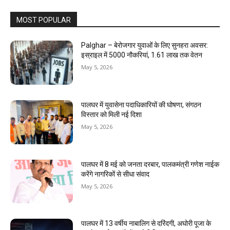
MOST POPULAR
Palghar – बेरोजगार युवाओं के लिए सुनहरा अवसर:
इस्राइल में 5000 नौकरियां, ₹1.61 लाख तक वेतन
May 5, 2026
पालघर में युवासेना पदाधिकारियों की घोषणा, संगठन
विस्तार को मिली नई दिशा
May 5, 2026
पालघर में 8 मई को जनता दरबार, पालकमंत्री गणेश नाईक
करेंगे नागरिकों से सीधा संवाद
May 5, 2026
पालघर में 13 वर्षीय नाबालिग से दरिंदगी, अघोरी पूजा के