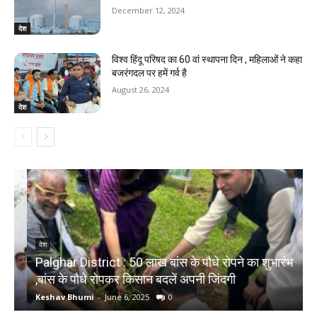
December 12, 2024
देश
विश्व हिंदू परिषद का 60 वां स्थापना दिन , महिलाओं ने कहा
बजरंगदल पर हमें गर्व है
August 26, 2024
देश
देश
Palghar District : 50 लाख बांस के पौधे रोपने का शुभारंभ
,बांस के पौधे रोपकर किसान बदलें अपनी जिंदगी
द
Keshav Bhumi
-
June 6, 2025
0
K