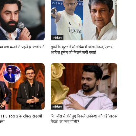
मनोरंजन
का पता चलने से पहले ही रणवीर ने
तुर्की के शूटर ने ओलंपिक में जीता मेडल, एक्टर
आदिल हुसैन को मिलने लगी बधाई
मनोरंजन
T 3 Top 3 के टॉप-3 सदस्यों
बिग बॉस से रोते हुए निकले लवकेश, कौन है ‘तारक
लासा
मेहता’ का नया गोली?