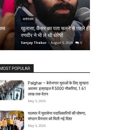
मनोरंजन
मनोरंजन
खुलासा, कैंसर का पता चलने से पहले ही
तुर्की के शूटर ने 
रणवीर ने भी ले थी थेरेपी
आदिल हुसैन को मि
Sanjay Thakur
-
August 5, 2024
0
Sanjay Thakur
-
Au
MOST POPULAR
Palghar – बेरोजगार युवाओं के लिए सुनहरा
अवसर: इस्राइल में 5000 नौकरियां, ₹1.61
लाख तक वेतन
May 5, 2026
पालघर में युवासेना पदाधिकारियों की घोषणा,
संगठन विस्तार को मिली नई दिशा
May 5, 2026