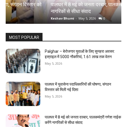
पालघर में 8 मई को जनता दरबार, पालकमंत्री गणेश नाईक करेंगे
प
नागरिकों से सीधा संवाद
द
Keshav Bhumi
-
May 5, 2026
0
K
MOST POPULAR
Palghar – बेरोजगार युवाओं के लिए सुनहरा अवसर:
इस्राइल में 5000 नौकरियां, ₹1.61 लाख तक वेतन
May 5, 2026
पालघर में युवासेना पदाधिकारियों की घोषणा, संगठन
विस्तार को मिली नई दिशा
May 5, 2026
पालघर में 8 मई को जनता दरबार, पालकमंत्री गणेश नाईक
करेंगे नागरिकों से सीधा संवाद