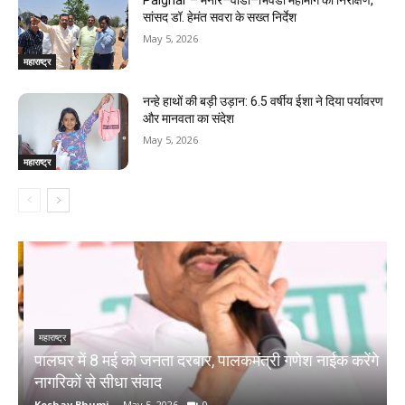
Palghar – मनोर–वाडा–भिवंडी महामार्ग का निरीक्षण,
सांसद डॉ. हेमंत सवरा के सख्त निर्देश
May 5, 2026
महाराष्ट्र
नन्हे हाथों की बड़ी उड़ान: 6.5 वर्षीय ईशा ने दिया पर्यावरण
और मानवता का संदेश
May 5, 2026
महाराष्ट्र
महाराष्ट्र
म
पालघर में 8 मई को जनता दरबार, पालकमंत्री गणेश नाईक करेंगे
प
नागरिकों से सीधा संवाद
द
Keshav Bhumi
-
May 5, 2026
0
K