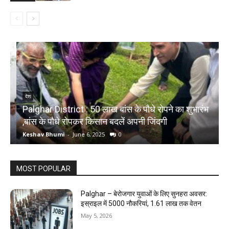
देश
Palghar District : 50 लाख बांस के पौधे रोपने का शुभारंभ
,बांस के पौधे रोपकर किसान बदलें अपनी जिंदगी
द
Keshav Bhumi
-
June 6, 2025
0
K
MOST POPULAR
Palghar – बेरोजगार युवाओं के लिए सुनहरा अवसर:
इस्राइल में 5000 नौकरियां, ₹1.61 लाख तक वेतन
May 5, 2026