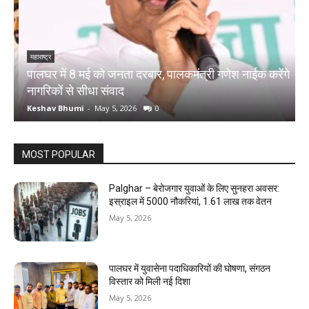
महाराष्ट्र
म
पालघर में 8 मई को जनता दरबार, पालकमंत्री गणेश नाईक करेंगे
प
नागरिकों से सीधा संवाद
द
Keshav Bhumi
-
May 5, 2026
0
K
MOST POPULAR
Palghar – बेरोजगार युवाओं के लिए सुनहरा अवसर:
इस्राइल में 5000 नौकरियां, ₹1.61 लाख तक वेतन
May 5, 2026
पालघर में युवासेना पदाधिकारियों की घोषणा, संगठन
विस्तार को मिली नई दिशा
May 5, 2026