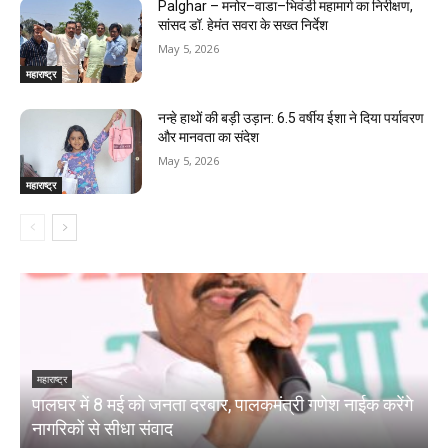
Palghar – मनोर–वाडा–भिवंडी महामार्ग का निरीक्षण,
सांसद डॉ. हेमंत सवरा के सख्त निर्देश
May 5, 2026
महाराष्ट्र
नन्हे हाथों की बड़ी उड़ान: 6.5 वर्षीय ईशा ने दिया पर्यावरण
और मानवता का संदेश
May 5, 2026
महाराष्ट्र
महाराष्ट्र
म
पालघर में 8 मई को जनता दरबार, पालकमंत्री गणेश नाईक करेंगे
प
नागरिकों से सीधा संवाद
द