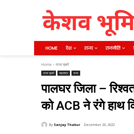
HOME
देश
राज्य
राजनीति
Home
ताजा ख़बरें
ताजा ख़बरें
महाराष्ट्र
राज्य
पालघर जिला – रिश्वत 
को ACB ने रंगे हाथ क
By
Sanjay Thakur
December 20, 2022