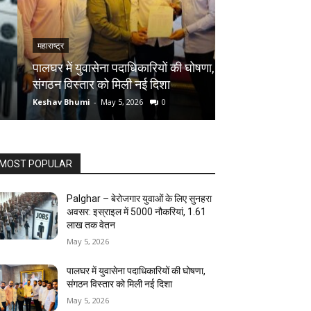
महाराष्ट्र
महाराष्ट्र
पालघर में युवासेना पदाधिकारियों की घोषणा,
पालघर में 8 मई को
संगठन विस्तार को मिली नई दिशा
गणेश नाईक करेंगे न
Keshav Bhumi
-
May 5, 2026
0
Keshav Bhumi
-
May
MOST POPULAR
Palghar – बेरोजगार युवाओं के लिए सुनहरा
अवसर: इस्राइल में 5000 नौकरियां, ₹1.61
लाख तक वेतन
May 5, 2026
पालघर में युवासेना पदाधिकारियों की घोषणा,
संगठन विस्तार को मिली नई दिशा
May 5, 2026