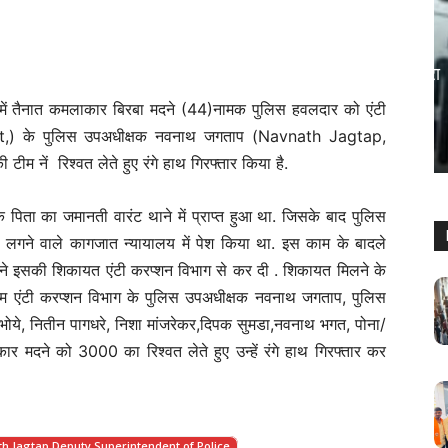
महाराष्ट्र
Palghar – बेरोजगार युवाओं के लिए सुनहरा
अवसर: इस्राइल में 5000 नौकरियां, ₹1.61
 में तैनात कमलाकार बिरबा मदने (44)नामक पुलिस हवलदार को एंटी
लाख तक वेतन
,) के पुलिस उपअधीक्षक नवनाथ जगताप (Navnath Jagtap,
Keshav Bhumi
-
May 5, 2026
0
ं रिश्वत लेते हुए रंगे हाथ गिरफ्तार किया है.
 पिता का जमानती वारंट थाने में प्राप्त हुआ था. जिसके बाद पुलिस
गने वाले कागजात न्यायालय में पेश किया था. इस काम के बादले
दी ने इसकी शिकायत एंटी करप्शन विभाग से कर दी . शिकायत मिलने के
एंटी करप्शन विभाग के पुलिस उपअधीक्षक नवनाथ जगताप, पुलिस
 भोये, नितीन पागधरे, निशा मांजरेकर,दिपक सुमडा,नवनाथ भगत, पोना/
ार मदने को 3000 का रिश्वत लेते हुए उन्हें रंगे हाथ गिरफ्तार कर
h Jagtap Deputy Superintendent of Police