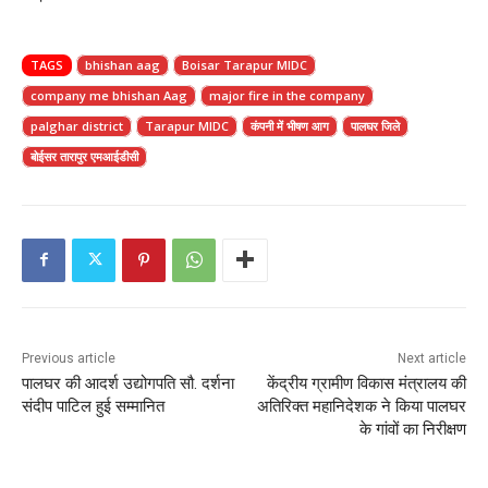
TAGS
bhishan aag
Boisar Tarapur MIDC
company me bhishan Aag
major fire in the company
palghar district
Tarapur MIDC
कंपनी में भीषण आग
पालघर जिले
बोईसर तारापुर एमआईडीसी
Previous article
Next article
पालघर की आदर्श उद्योगपति सौ. दर्शना
केंद्रीय ग्रामीण विकास मंत्रालय की
संदीप पाटिल हुई सम्मानित
अतिरिक्त महानिदेशक ने किया पालघर
के गांवों का निरीक्षण