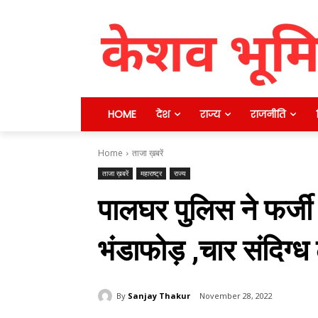
HOME
देश
राज्य
राजनीति
Home
ताजा ख़बरें
ताजा ख़बरें
महाराष्ट्र
राज्य
पालघर पुलिस ने फर्जी
भंडाफोड़ ,चार संदिग्ध 
By
Sanjay Thakur
November 28, 2022