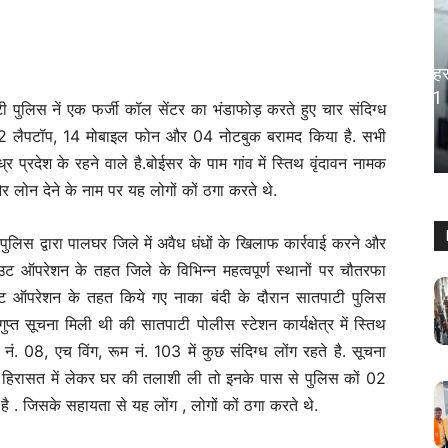
महाराष्ट्र
Palghar – बेरोजगार युवाओं के लिए सुनहरा
अवसर: इस्राइल में 5000 नौकरियां, ₹1.61
पुलिस नें एक फर्जी कॉल सेंटर का भंडाफोड़ करते हुए चार संदिग्ध
लाख तक वेतन
से 02 लैपटॉप, 14 मोबाइल फोन और 04 नोटबुक बरामद किया है. सभी
Keshav Bhumi
-
May 5, 2026
0
रदेश के रहने वाले है.बोईसर के पाम गांव में स्तिथ वृंदावन नामक
र लोन देने के नाम पर यह लोगों कों ठगा करते थे.
लिस द्वारा पालघर जिले में अवैध धंधों के खिलाफ कार्रवाई करने और
 ऑपरेशन के तहत जिले के विभिन्न महत्वपूर्ण स्थानों पर चौतरफा
 ऑपरेशन के तहत किये गए नाका बंदी के दौरान सातपाटी पुलिस
प्त सूचना मिली थी की सातपाटी पोलीस स्टेशन कार्यक्षेत्र में स्तिथ
 नं. 08, एच विंग, रूम नं. 103 में कुछ संदिग्ध लोंग रहते है. सूचना
ो हिरासत में लेकर घर की तलाशी ली तो इनके पास से पुलिस कों 02
 . जिसके सहायता से यह लोंग , लोगों कों ठगा करते थे.