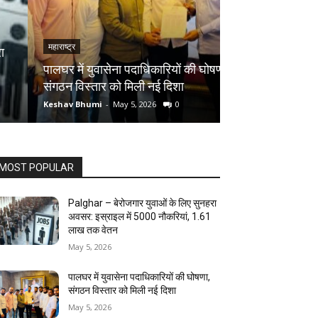
महाराष्ट्र
महाराष्ट्र
पालघर में युवासेना पदाधिकारियों की घोषणा,
पालघर में 8 मई को
संगठन विस्तार को मिली नई दिशा
गणेश नाईक करेंगे न
Keshav Bhumi
-
May 5, 2026
0
Keshav Bhumi
-
May
MOST POPULAR
Palghar – बेरोजगार युवाओं के लिए सुनहरा
अवसर: इस्राइल में 5000 नौकरियां, ₹1.61
लाख तक वेतन
May 5, 2026
पालघर में युवासेना पदाधिकारियों की घोषणा,
संगठन विस्तार को मिली नई दिशा
May 5, 2026