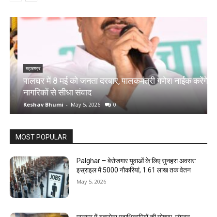
महाराष्ट्र
म
पालघर में 8 मई को जनता दरबार, पालकमंत्री गणेश नाईक करेंगे
प
नागरिकों से सीधा संवाद
द
Keshav Bhumi
-
May 5, 2026
0
K
MOST POPULAR
Palghar – बेरोजगार युवाओं के लिए सुनहरा अवसर:
इस्राइल में 5000 नौकरियां, ₹1.61 लाख तक वेतन
May 5, 2026