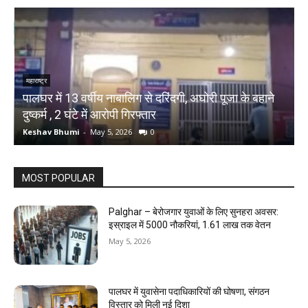
महाराष्ट्र
म
े
पालघर में 13 वर्षीय नाबालिग से दरिंदगी, अघोरी पूजा के बहाने
P
दुष्कर्म , 2 घंटे में आरोपी गिरफ्तार
ड
Keshav Bhumi
-
May 5, 2026
0
K
MOST POPULAR
Palghar – बेरोजगार युवाओं के लिए सुनहरा अवसर:
इस्राइल में 5000 नौकरियां, ₹1.61 लाख तक वेतन
May 5, 2026
पालघर में युवासेना पदाधिकारियों की घोषणा, संगठन
विस्तार को मिली नई दिशा