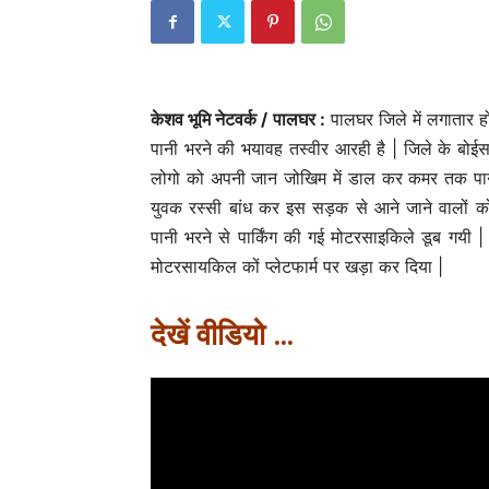
महाराष्ट्र
Palghar – बेरोजगार युवाओं क
अवसर: इस्राइल में 5000 नौकरि
केशव भूमि नेटवर्क / पालघर :
पालघर जिले में लगातार ह
लाख तक वेतन
पानी भरने की भयावह तस्वीर आरही है | जिले के बोईसर
Keshav Bhumi
-
May 5, 2026
0
लोगो को अपनी जान जोखिम में डाल कर कमर तक पानी
युवक रस्सी बांध कर इस सड़क से आने जाने वालों क
पानी भरने से पार्किंग की गई मोटरसाइकिले डूब गयी
मोटरसायकिल कों प्लेटफार्म पर खड़ा कर दिया |
देखें वीडियो …