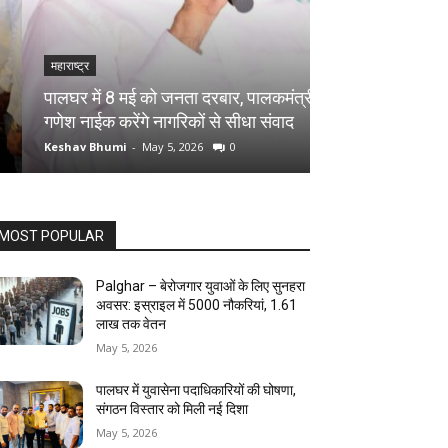
महाराष्ट्र
महाराष्ट्र
पालघर में 13 वर्षी
पालघर में 8 मई को जनता दरबार, पालकमंत्री
अघोरी पूजा के बहाने 
गणेश नाईक करेंगे नागरिकों से सीधा संवाद
गिरफ्तार
Keshav Bhumi
-
May 5, 2026
0
Keshav Bhumi
-
May
MOST POPULAR
Palghar – बेरोजगार युवाओं के लिए सुनहरा
अवसर: इस्राइल में 5000 नौकरियां, ₹1.61
लाख तक वेतन
May 5, 2026
पालघर में युवासेना पदाधिकारियों की घोषणा,
संगठन विस्तार को मिली नई दिशा
May 5, 2026