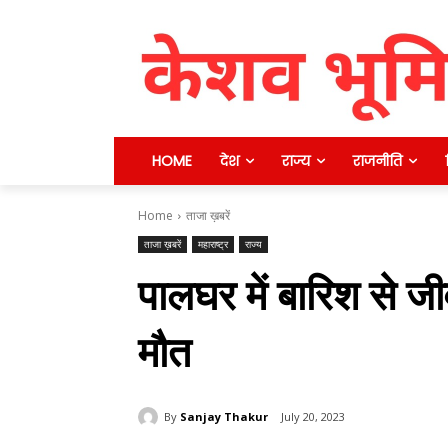
HOME
देश
राज्य
राजनीति
Home
ताजा ख़बरें
ताजा ख़बरें
महाराष्ट्र
राज्य
पालघर में बारिश से ज
मौत
By
Sanjay Thakur
July 20, 2023