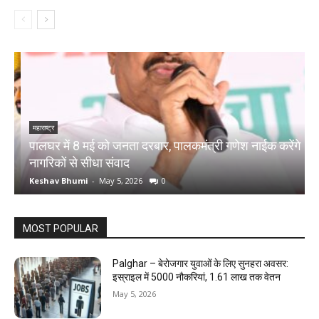
महाराष्ट्र
म
पालघर में 8 मई को जनता दरबार, पालकमंत्री गणेश नाईक करेंगे
प
नागरिकों से सीधा संवाद
द
Keshav Bhumi
-
May 5, 2026
0
K
MOST POPULAR
Palghar – बेरोजगार युवाओं के लिए सुनहरा अवसर:
इस्राइल में 5000 नौकरियां, ₹1.61 लाख तक वेतन
May 5, 2026