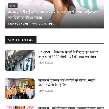
महाराष्ट्र
म
पालघर में 8 मई को जनता दरबार, पालकमंत्री गणेश नाईक करेंगे
प
नागरिकों से सीधा संवाद
द
Keshav Bhumi
-
May 5, 2026
0
K
MOST POPULAR
Palghar – बेरोजगार युवाओं के लिए सुनहरा अवसर:
इस्राइल में 5000 नौकरियां, ₹1.61 लाख तक वेतन
May 5, 2026
पालघर में युवासेना पदाधिकारियों की घोषणा, संगठन
विस्तार को मिली नई दिशा
May 5, 2026
पालघर में 8 मई को जनता दरबार, पालकमंत्री गणेश नाईक