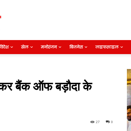
विदेश
खेल
मनोरंजन
बिज़नेस
लाइफस्टाइल
नकर बैंक ऑफ बड़ौदा के
27
0