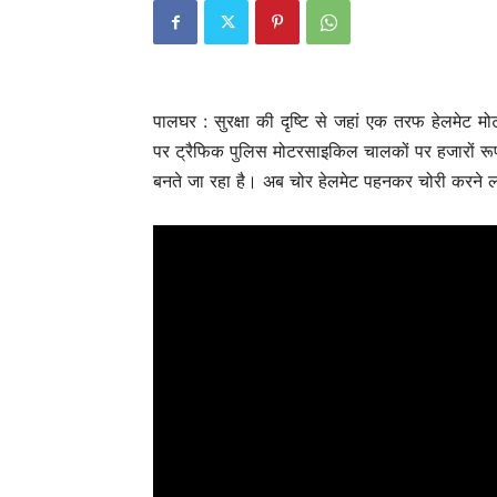
महाराष्ट्र
Palghar – बेरोजगार युवाओं क
अवसर: इस्राइल में 5000 नौकरि
पालघर : सुरक्षा की दृष्टि से जहां एक तरफ हेलमेट 
लाख तक वेतन
पर ट्रैफिक पुलिस मोटरसाइकिल चालकों पर हजारों रूप
Keshav Bhumi
-
May 5, 2026
0
बनते जा रहा है। अब चोर हेलमेट पहनकर चोरी करने ल