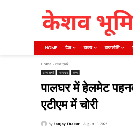
HOME
देश
राज्य
राजनीति
Home
ताजा ख़बरें
ताजा ख़बरें
महाराष्ट्र
राज्य
पालघर में हेलमेट पह
एटीएम में चोरी
By
Sanjay Thakur
August 19, 2023