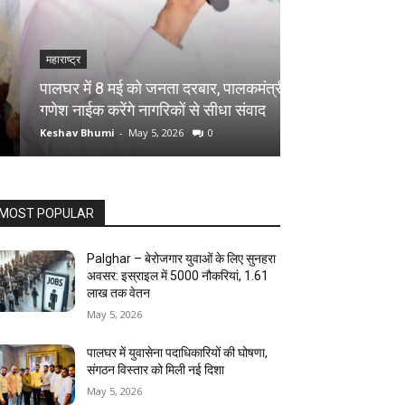
महाराष्ट्र
महाराष्ट्र
पालघर में 13 वर्षी
पालघर में 8 मई को जनता दरबार, पालकमंत्री
अघोरी पूजा के बहाने 
गणेश नाईक करेंगे नागरिकों से सीधा संवाद
गिरफ्तार
Keshav Bhumi
-
May 5, 2026
0
Keshav Bhumi
-
May
MOST POPULAR
Palghar – बेरोजगार युवाओं के लिए सुनहरा
अवसर: इस्राइल में 5000 नौकरियां, ₹1.61
लाख तक वेतन
May 5, 2026
पालघर में युवासेना पदाधिकारियों की घोषणा,
संगठन विस्तार को मिली नई दिशा
May 5, 2026