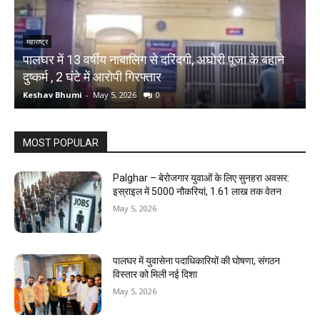
महाराष्ट्र
म
े
पालघर में 13 वर्षीय नाबालिग से दरिंदगी, अघोरी पूजा के बहाने
P
दुष्कर्म , 2 घंटे में आरोपी गिरफ्तार
ड
Keshav Bhumi
-
May 5, 2026
0
K
MOST POPULAR
Palghar – बेरोजगार युवाओं के लिए सुनहरा अवसर:
इस्राइल में 5000 नौकरियां, ₹1.61 लाख तक वेतन
May 5, 2026
पालघर में युवासेना पदाधिकारियों की घोषणा, संगठन
विस्तार को मिली नई दिशा
May 5, 2026