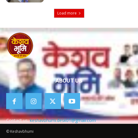
Load more
ABOUT US
Contact us:
keshavbhumi.desk01@gmail.com
© Keshavbhumi