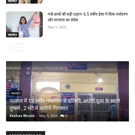
महाराष्ट्र
नन्हे हाथों की बड़ी उड़ान: 6.5 वर्षीय ईशा ने दिया पर्यावरण
और मानवता का संदेश
May 5, 2026
महाराष्ट्र
महाराष्ट्र
म
े
पालघर में 13 वर्षीय नाबालिग से दरिंदगी, अघोरी पूजा के बहाने
P
दुष्कर्म , 2 घंटे में आरोपी गिरफ्तार
ड
Keshav Bhumi
-
May 5, 2026
0
K