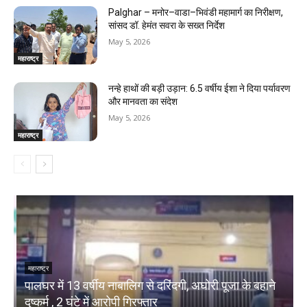
Palghar – मनोर–वाडा–भिवंडी महामार्ग का निरीक्षण,
सांसद डॉ. हेमंत सवरा के सख्त निर्देश
May 5, 2026
महाराष्ट्र
नन्हे हाथों की बड़ी उड़ान: 6.5 वर्षीय ईशा ने दिया पर्यावरण
और मानवता का संदेश
May 5, 2026
महाराष्ट्र
महाराष्ट्र
म
े
पालघर में 13 वर्षीय नाबालिग से दरिंदगी, अघोरी पूजा के बहाने
P
दुष्कर्म , 2 घंटे में आरोपी गिरफ्तार
ड