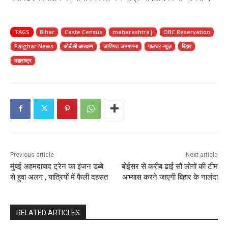
TAGS
Bihar
Caste Census
maharashtra|
OBC Reservation
Palghar News
ओबीसी आरक्षण
जातिगत जनगणना
पालघर न्यूज़
बिहार
महाराष्ट्र
Previous article
Next article
मुंबई अहमदाबाद ट्रेन का इंजन डब्बे
बोईसर से करीब ढाई सौ लोगों की टीम
से हुवा अलग , यात्रियों में फैली दहसत
अभ्यास करने जाएगी बिहार के नालंदा
RELATED ARTICLES