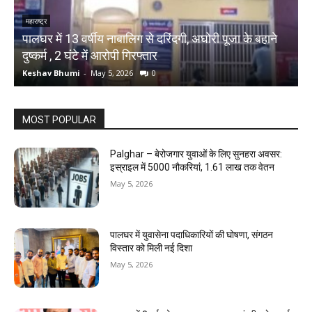
महाराष्ट्र
म
े
पालघर में 13 वर्षीय नाबालिग से दरिंदगी, अघोरी पूजा के बहाने
P
दुष्कर्म , 2 घंटे में आरोपी गिरफ्तार
ड
Keshav Bhumi
-
May 5, 2026
0
K
MOST POPULAR
Palghar – बेरोजगार युवाओं के लिए सुनहरा अवसर:
इस्राइल में 5000 नौकरियां, ₹1.61 लाख तक वेतन
May 5, 2026
पालघर में युवासेना पदाधिकारियों की घोषणा, संगठन
विस्तार को मिली नई दिशा
May 5, 2026