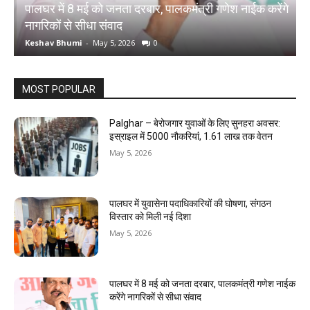
पालघर में 8 मई को जनता दरबार, पालकमंत्री गणेश नाईक करेंगे
प
नागरिकों से सीधा संवाद
द
Keshav Bhumi
-
May 5, 2026
0
K
MOST POPULAR
Palghar – बेरोजगार युवाओं के लिए सुनहरा अवसर:
इस्राइल में 5000 नौकरियां, ₹1.61 लाख तक वेतन
May 5, 2026
पालघर में युवासेना पदाधिकारियों की घोषणा, संगठन
विस्तार को मिली नई दिशा
May 5, 2026
पालघर में 8 मई को जनता दरबार, पालकमंत्री गणेश नाईक
करेंगे नागरिकों से सीधा संवाद