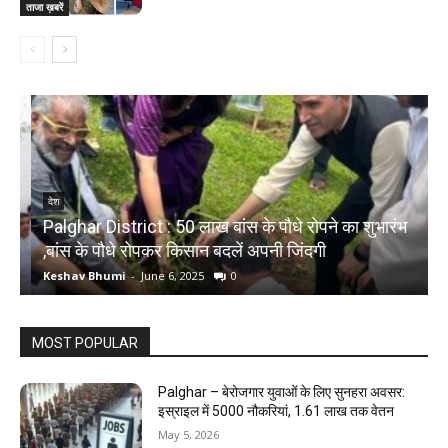
ताजा ख़बरें
देश
Palghar District : 50 लाख बांस के पौधे रोपने का शुभारंभ
,बांस के पौधे रोपकर किसान बदलें अपनी जिंदगी
द
Keshav Bhumi
-
June 6, 2025
0
K
MOST POPULAR
Palghar – बेरोजगार युवाओं के लिए सुनहरा अवसर:
इस्राइल में 5000 नौकरियां, ₹1.61 लाख तक वेतन
May 5, 2026