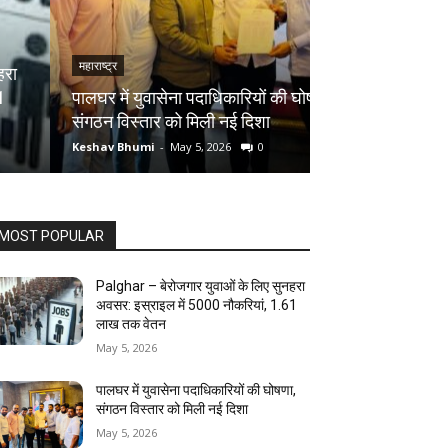
महाराष्ट्र
महाराष्ट्र
पालघर में युवासेना पदाधिकारियों की घोषणा,
पालघर में 8 मई को
संगठन विस्तार को मिली नई दिशा
गणेश नाईक करेंगे न
Keshav Bhumi
-
May 5, 2026
0
Keshav Bhumi
-
May
MOST POPULAR
Palghar – बेरोजगार युवाओं के लिए सुनहरा
अवसर: इस्राइल में 5000 नौकरियां, ₹1.61
लाख तक वेतन
May 5, 2026
पालघर में युवासेना पदाधिकारियों की घोषणा,
संगठन विस्तार को मिली नई दिशा
May 5, 2026