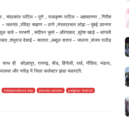
पुर , चंद्रकांत पाटिल – पुणे , राधाकृष्ण पाटिल – अहमदनगर , गिरीश
– जलगांव ,रविंद्र चव्हाण – ठाणे ,मंगलप्रभात लोढ़ा – मुंबई उपनगर
तुल सावे – परभणी , संदीपन भुमरे – औरंगाबाद ,सुरेश खाड़े – सांगली
ाबाद ,शंभुराज देसाई – सातारा ,अब्दुल सत्तार – जालना ,संजय राठौड़
ाथ ही कोल्हापुर, रायगढ़, बीड, हिंगोली, वर्धा, गोंदिया, भंडारा,
ालघर और नांदेड़ में जिला कलेक्टर झंडा फहराएंगे.
independence day
jhanda vandan
palghar district