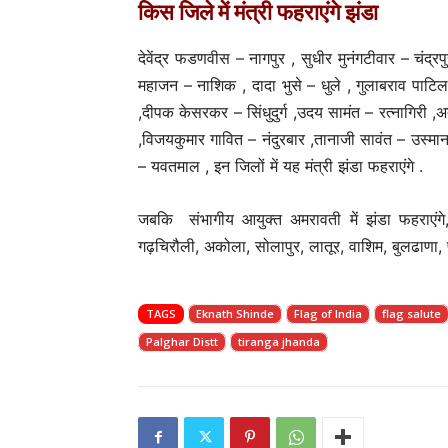
किस जिले में मंत्री फहराएंगे झंडा
देवेंद्र फडणवीस – नागपुर , सुधीर मुनंगटीवार – चंद्र
महाजन – नाशिक , दादा भुसे – धुले , गुलाबराव पाटिल 
,दीपक केसरकर – सिंधुदुर्ग ,उदय सामंत – रत्नागिरी ,अ
,विजयकुमार गावित – नंदुरबार ,तानाजी सावंत – उस्मान
– यवतमाल , इन जिलों में यह मंत्री झंडा फहराएंगे .
जबकि संभागीय आयुक्त अमरावती में झंडा फहराएंगे, स
गढ़चिरौली, अकोला, सोलापुर, लातूर, वाशिम, बुलढाणा, प
TAGS
Eknath Shinde
Flag of India
flag salute
Palghar Distt
tiranga jhanda