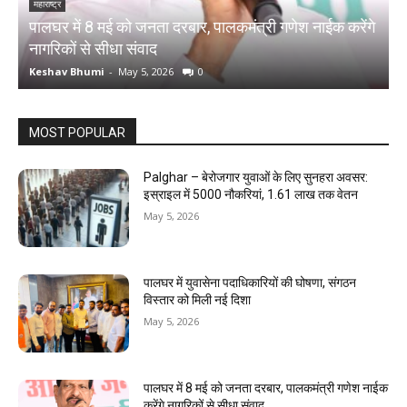
महाराष्ट्र
म
पालघर में 8 मई को जनता दरबार, पालकमंत्री गणेश नाईक करेंगे
प
नागरिकों से सीधा संवाद
द
Keshav Bhumi
-
May 5, 2026
0
K
MOST POPULAR
Palghar – बेरोजगार युवाओं के लिए सुनहरा अवसर:
इस्राइल में 5000 नौकरियां, ₹1.61 लाख तक वेतन
May 5, 2026
पालघर में युवासेना पदाधिकारियों की घोषणा, संगठन
विस्तार को मिली नई दिशा
May 5, 2026
पालघर में 8 मई को जनता दरबार, पालकमंत्री गणेश नाईक
करेंगे नागरिकों से सीधा संवाद