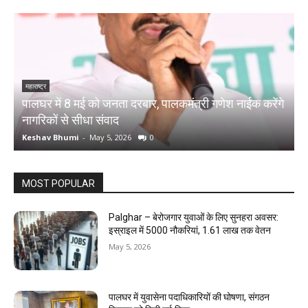
महाराष्ट्र
म
पालघर में 8 मई को जनता दरबार, पालकमंत्री गणेश नाईक करेंगे
प
नागरिकों से सीधा संवाद
द
Keshav Bhumi
-
May 5, 2026
0
K
MOST POPULAR
Palghar – बेरोजगार युवाओं के लिए सुनहरा अवसर:
इस्राइल में 5000 नौकरियां, ₹1.61 लाख तक वेतन
May 5, 2026
पालघर में युवासेना पदाधिकारियों की घोषणा, संगठन