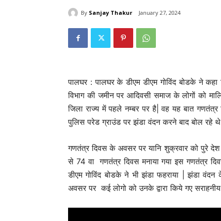
By
Sanjay Thakur
January 27, 2024
महाराष्ट्र
Palghar – बेरोजगार युवाओं क
अवसर: इस्राइल में 5000 नौकरि
लाख तक वेतन
Keshav Bhumi
-
May 5, 2026
0
पालघर : पालघर के डीएम डीएम गोविंद बोडके ने कहा
विभाग की जमीन पर आदिवसी समाज के लोगों को मालिक
जिला राज्य में पहले नम्बर पर है| वह यह बात गणतंत
पुलिस परेड ग्राउंड पर झंडा वंदन करने बाद बोल रहे थे
गणतंत्र दिवस के अवसर पर यानि शुक्रवार को पुरे दे
से 74 वा गणतंत्र दिवस मनाया गया इस गणतंत्र दिवस
डीएम गोविंद बोडके ने भी झंडा फहराया | झंडा वंदन 
अवसर पर कई लोगो को उनके द्वारा किये गए सराहनीय कार