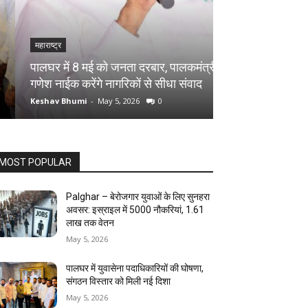
महाराष्ट्र
महाराष्ट्र
पालघर में 13 वर्षी
पालघर में 8 मई को जनता दरबार, पालकमंत्री
अघोरी पूजा के बहाने 
गणेश नाईक करेंगे नागरिकों से सीधा संवाद
गिरफ्तार
Keshav Bhumi
-
May 5, 2026
0
Keshav Bhumi
-
May
MOST POPULAR
Palghar – बेरोजगार युवाओं के लिए सुनहरा
अवसर: इस्राइल में 5000 नौकरियां, ₹1.61
लाख तक वेतन
May 5, 2026
पालघर में युवासेना पदाधिकारियों की घोषणा,
संगठन विस्तार को मिली नई दिशा
May 5, 2026