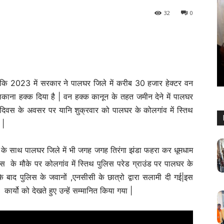
32
0
महाराष्ट्र
े लिए सुनहरा
यां, ₹1.61
पालघर में युवासेना पदाधिकारियों की घोषणा,
संगठन विस्तार को मिली नई दिशा
Keshav Bhumi
-
May 5, 2026
0
 कि 2023 में सरकार ने पालघर जिले में करीब 30 हजार हेक्टर वन
ाना हक्क दिया है | वन हक्क कानून के तहत जमीन देने में पालघर
्र दिवस के अवसर पर यानि शुक्रवार को पालघर के कोलगांव में स्तिथ
 |
श के साथ पालघर जिले में भी जगह जगह तिरंगा झंडा फहरा कर धूमधाम
 के मौके पर कोलगांव में स्तिथ पुलिस परेड ग्राउंड पर पालघर के
के बाद पुलिस के जवानों ,एनसीसी के छात्रो द्वारा सलामी दी गई|इस
्यो को देखते हुए उन्हें सम्मानित किया गया |