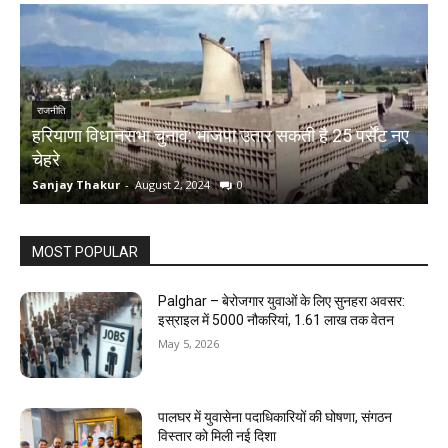
राजनीति
हरियाणा विधानसभा चुनाव: भाजपा उतार सकती है 25 पर्सेंट नए
चेहरे
म
Sanjay Thakur
-
August 2, 2024
0
S
MOST POPULAR
Palghar – बेरोजगार युवाओं के लिए सुनहरा अवसर:
इस्राइल में 5000 नौकरियां, ₹1.61 लाख तक वेतन
May 5, 2026
पालघर में युवासेना पदाधिकारियों की घोषणा, संगठन
विस्तार को मिली नई दिशा