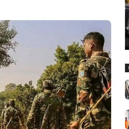
देश
पालघर में भीषण सड़क हादसा, स्कूटी सवार की
मौत
Keshav Bhumi
-
April 18, 2026
0