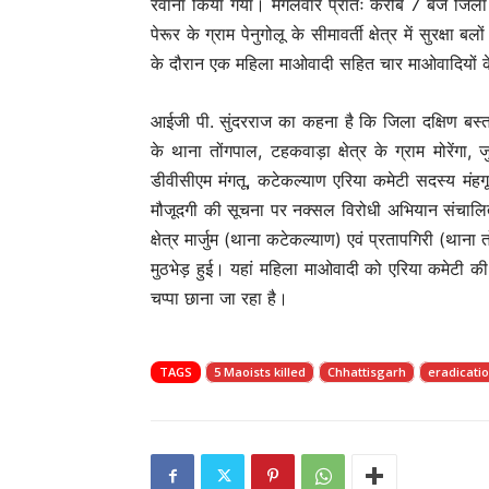
रवाना किया गया। मंगलवार प्रातः करीब 7 बजे जिला ब
पेरूर के ग्राम पेनुगोलू के सीमावर्ती क्षेत्र में सुरक्षा
के दौरान एक महिला माओवादी सहित चार माओवादियों 
आईजी पी. सुंदरराज का कहना है कि जिला दक्षिण बस्त
के थाना तोंगपाल, टहकवाड़ा क्षेत्र के ग्राम मोरेंगा, जुना
डीवीसीएम मंगतू, कटेकल्याण एरिया कमेटी सदस्य मंहग
मौजूदगी की सूचना पर नक्सल विरोधी अभियान संचालित
क्षेत्र मार्जुम (थाना कटेकल्याण) एवं प्रतापगिरी (था
मुठभेड़ हुई। यहां महिला माओवादी को एरिया कमेटी क
चप्पा छाना जा रहा है।
TAGS
5 Maoists killed
Chhattisgarh
eradicati