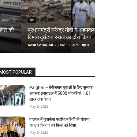
देश
देश
Palghar District
प्रधानमंत्री नरेन्द्र मोदी ने अहमदाबाद में हुए
रोपने का शुभारंभ ,
विमान दुर्घटना स्थल का दौरा किया
बदलें अपनी जिंदगी
Keshav Bhumi
-
June 13, 2025
0
Keshav Bhumi
-
Jun
MOST POPULAR
Palghar – बेरोजगार युवाओं के लिए सुनहरा
अवसर: इस्राइल में 5000 नौकरियां, ₹1.61
लाख तक वेतन
May 5, 2026
पालघर में युवासेना पदाधिकारियों की घोषणा,
संगठन विस्तार को मिली नई दिशा
May 5, 2026