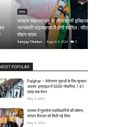
राज्य
राज्य
भगवान सहस्त्रबाहु के गौरवशाली इतिहास की
जानकारी पाठ्यक्रम में होगी शामिल : सीएम
सागर में मकान की द
मोहन यादव
मौत, शिवलिंग बना
Sanjay Thakur
-
August 4, 2024
0
Sanjay Thakur
-
Au
MOST POPULAR
Palghar – बेरोजगार युवाओं के लिए सुनहरा
अवसर: इस्राइल में 5000 नौकरियां, ₹1.61
लाख तक वेतन
May 5, 2026
पालघर में युवासेना पदाधिकारियों की घोषणा,
संगठन विस्तार को मिली नई दिशा
May 5, 2026