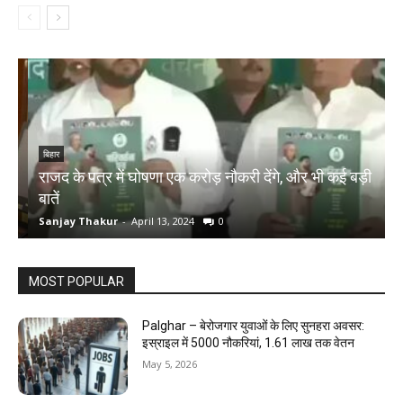
बिहार
राजद के पत्र में घोषणा एक करोड़ नौकरी देंगे, और भी कई बड़ी
ब
बातें
ब
Sanjay Thakur
-
April 13, 2024
0
S
MOST POPULAR
Palghar – बेरोजगार युवाओं के लिए सुनहरा अवसर:
इस्राइल में 5000 नौकरियां, ₹1.61 लाख तक वेतन
May 5, 2026