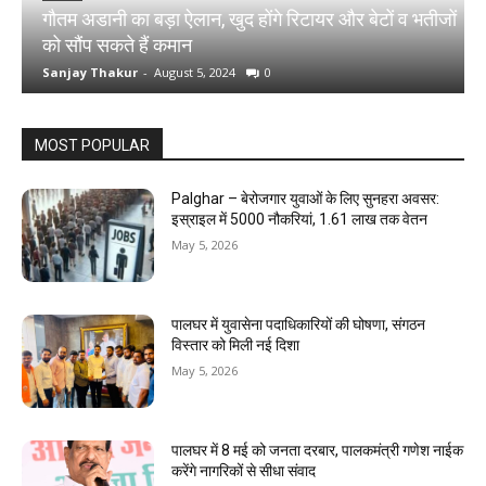
गौतम अडानी का बड़ा ऐलान, खुद होंगे रिटायर और बेटों व भतीजों
श
को सौंप सकते हैं कमान
1
Sanjay Thakur
-
August 5, 2024
0
S
MOST POPULAR
Palghar – बेरोजगार युवाओं के लिए सुनहरा अवसर:
इस्राइल में 5000 नौकरियां, ₹1.61 लाख तक वेतन
May 5, 2026
पालघर में युवासेना पदाधिकारियों की घोषणा, संगठन
विस्तार को मिली नई दिशा
May 5, 2026
पालघर में 8 मई को जनता दरबार, पालकमंत्री गणेश नाईक
करेंगे नागरिकों से सीधा संवाद