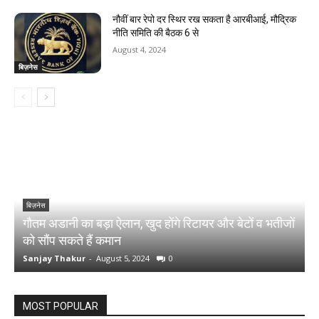
नौवीं बार रेपो दर स्थिर रख सकता है आरबीआई, मौद्रिक
नीति समिति की बैठक 6 से
August 4, 2024
बिज़नेस
बिज़नेस
गौतम अडानी का बड़ा ऐलान, खुद होंगे रिटायर और बेटों व भतीजों
श
को सौंप सकते हैं कमान
1
Sanjay Thakur
-
August 5, 2024
0
S
MOST POPULAR