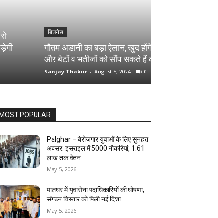
बिज़नेस
बिज़नेस
गौतम अडानी का बड़ा ऐलान, खुद होंगे रिटायर
शेयर बाजार में 4 
और बेटों व भतीजों को सौंप सकते हैं कमान
निवेशकों के डूब 
Sanjay Thakur
-
August 5, 2024
0
Sanjay Thakur
-
Au
MOST POPULAR
Palghar – बेरोजगार युवाओं के लिए सुनहरा
अवसर: इस्राइल में 5000 नौकरियां, ₹1.61
लाख तक वेतन
May 5, 2026
पालघर में युवासेना पदाधिकारियों की घोषणा,
संगठन विस्तार को मिली नई दिशा
May 5, 2026