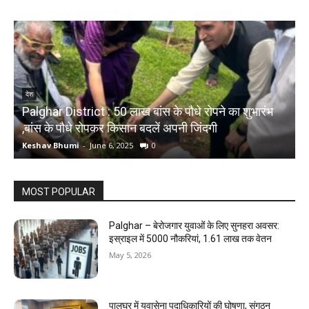
देश
Palghar District : 50 लाख बांस के पौधे रोपने का शुभारंभ
,बांस के पौधे रोपकर किसान बदलें अपनी जिंदगी
द
Keshav Bhumi
-
June 6, 2025
0
K
MOST POPULAR
Palghar – बेरोजगार युवाओं के लिए सुनहरा अवसर:
इस्राइल में 5000 नौकरियां, ₹1.61 लाख तक वेतन
May 5, 2026
पालघर में युवासेना पदाधिकारियों की घोषणा, संगठन