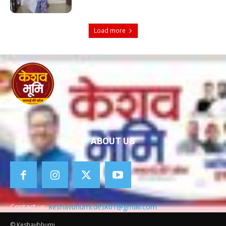
Load more
ABOUT US
Contact us:
keshavbhumi.desk01@gmail.com
© Keshavbhumi