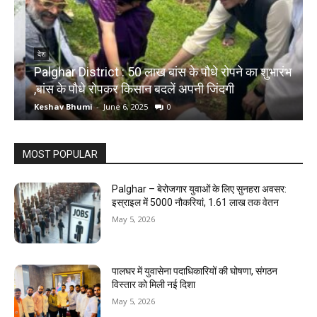
देश
Palghar District : 50 लाख बांस के पौधे रोपने का शुभारंभ
,बांस के पौधे रोपकर किसान बदलें अपनी जिंदगी
द
Keshav Bhumi
-
June 6, 2025
0
K
MOST POPULAR
Palghar – बेरोजगार युवाओं के लिए सुनहरा अवसर:
इस्राइल में 5000 नौकरियां, ₹1.61 लाख तक वेतन
May 5, 2026
पालघर में युवासेना पदाधिकारियों की घोषणा, संगठन
विस्तार को मिली नई दिशा
May 5, 2026