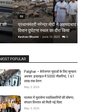
देश
देश
Palghar District
प्रधानमंत्री नरेन्द्र मोदी ने अहमदाबाद में हुए
रोपने का शुभारंभ ,
विमान दुर्घटना स्थल का दौरा किया
बदलें अपनी जिंदगी
Keshav Bhumi
-
June 13, 2025
0
Keshav Bhumi
-
Jun
MOST POPULAR
Palghar – बेरोजगार युवाओं के लिए सुनहरा
अवसर: इस्राइल में 5000 नौकरियां, ₹1.61
लाख तक वेतन
May 5, 2026
पालघर में युवासेना पदाधिकारियों की घोषणा,
संगठन विस्तार को मिली नई दिशा
May 5, 2026