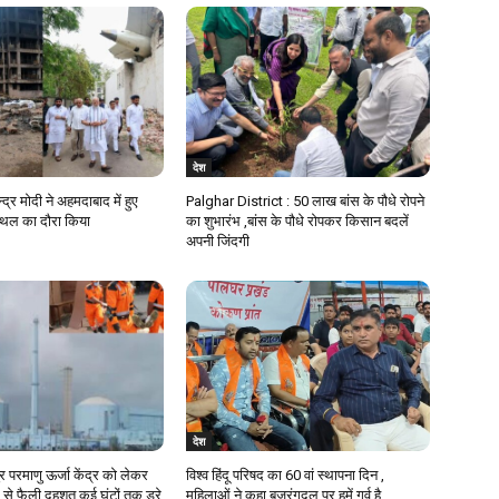
देश
न्द्र मोदी ने अहमदाबाद में हुए
Palghar District : 50 लाख बांस के पौधे रोपने
स्थल का दौरा किया
का शुभारंभ ,बांस के पौधे रोपकर किसान बदलें
अपनी जिंदगी
देश
ुर परमाणु ऊर्जा केंद्र को लेकर
विश्व हिंदू परिषद का 60 वां स्थापना दिन ,
 से फैली दहशत,कई घंटों तक डरे
महिलाओं ने कहा बजरंगदल पर हमें गर्व है