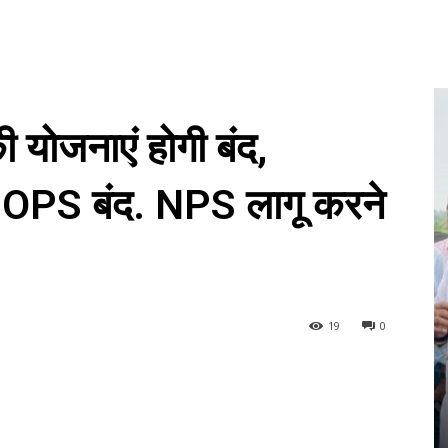
ी योजनाएं होगी बंद,
OPS बंद. NPS लागू करने
19
0
देश
वाढवन बंदरगाह के बनने की उल्टी गिनती हुई
पना दिन ,
शुरू ,पीएम मोदी करेंगे भूमि पूजन , हलचल हुई
 गर्व है
तेज
0
Sanjay Thakur
-
August 22, 2024
0